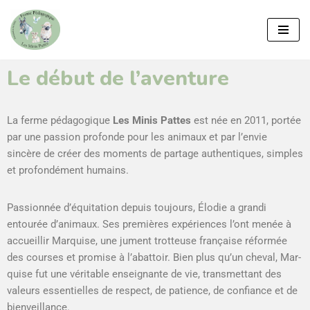
Aller
au
contenu
Le début de l’aventure
La ferme péd­a­gogique
Les Min­is Pattes
est née en 2011, portée
par une pas­sion pro­fonde pour les ani­maux et par l’envie
sincère de créer des moments de partage authen­tiques, sim­ples
et pro­fondé­ment humains.
Pas­sion­née d’équitation depuis tou­jours, Élodie a gran­di
entourée d’animaux. Ses pre­mières expéri­ences l’ont menée à
accueil­lir Mar­quise, une jument trot­teuse française réfor­mée
des cours­es et promise à l’abattoir. Bien plus qu’un cheval, Mar­
quise fut une véri­ta­ble enseignante de vie, trans­met­tant des
valeurs essen­tielles de respect, de patience, de con­fi­ance et de
bien­veil­lance.