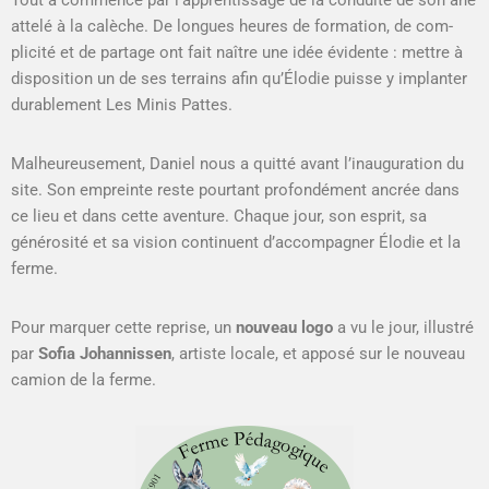
attelé à la calèche. De longues heures de for­ma­tion, de com­
plic­ité et de partage ont fait naître une idée évi­dente : met­tre à
dis­po­si­tion un de ses ter­rains afin qu’Élodie puisse y implanter
durable­ment Les Min­is Pattes.
Mal­heureuse­ment, Daniel nous a quit­té avant l’inauguration du
site. Son empreinte reste pour­tant pro­fondé­ment ancrée dans
ce lieu et dans cette aven­ture. Chaque jour, son esprit, sa
générosité et sa vision con­tin­u­ent d’accompagner Élodie et la
ferme.
Pour mar­quer cette reprise, un
nou­veau logo
a vu le jour, illus­tré
par
Sofia Johan­nis­sen
, artiste locale, et apposé sur le nou­veau
camion de la ferme.