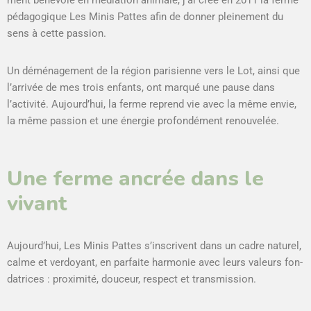
péd­a­gogique Les Min­is Pattes afin de don­ner pleine­ment du
sens à cette pas­sion.
Un démé­nage­ment de la région parisi­enne vers le Lot, ain­si que
l’arrivée de mes trois enfants, ont mar­qué une pause dans
l’activité. Aujourd’hui, la ferme reprend vie avec la même envie,
la même pas­sion et une énergie pro­fondé­ment renou­velée.
Une ferme ancrée dans le
vivant
Aujourd’hui, Les Min­is Pattes s’inscrivent dans un cadre naturel,
calme et ver­doy­ant, en par­faite har­monie avec leurs valeurs fon­
da­tri­ces : prox­im­ité, douceur, respect et trans­mis­sion.