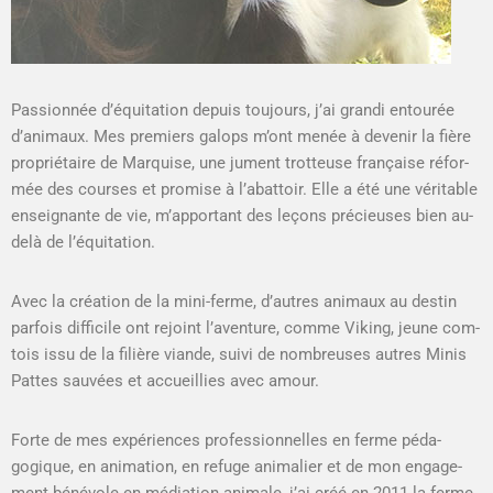
Pas­sion­née d’équitation depuis tou­jours, j’ai gran­di entourée
d’animaux. Mes pre­miers galops m’ont menée à devenir la fière
pro­prié­taire de Mar­quise, une jument trot­teuse française réfor­
mée des cours­es et promise à l’abattoir. Elle a été une véri­ta­ble
enseignante de vie, m’apportant des leçons pré­cieuses bien au-
delà de l’équitation.
Avec la créa­tion de la mini-ferme, d’autres ani­maux au des­tin
par­fois dif­fi­cile ont rejoint l’aventure, comme Viking, jeune com­
tois issu de la fil­ière viande, suivi de nom­breuses autres Min­is
Pattes sauvées et accueil­lies avec amour.
Forte de mes expéri­ences pro­fes­sion­nelles en ferme péd­a­
gogique, en ani­ma­tion, en refuge ani­malier et de mon engage­
ment bénév­ole en médi­a­tion ani­male, j’ai créé en 2011 la ferme