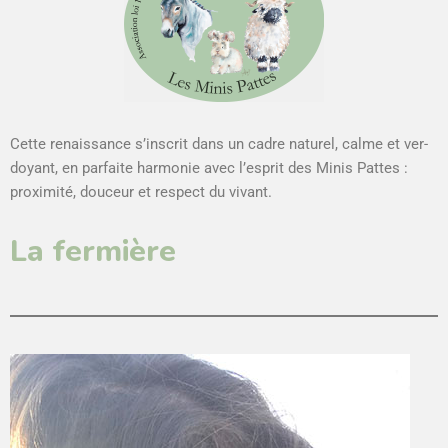
Cette renais­sance s’inscrit dans un cadre naturel, calme et ver­
doy­ant, en par­faite har­monie avec l’esprit des Min­is Pattes :
prox­im­ité, douceur et respect du vivant.
La fermière