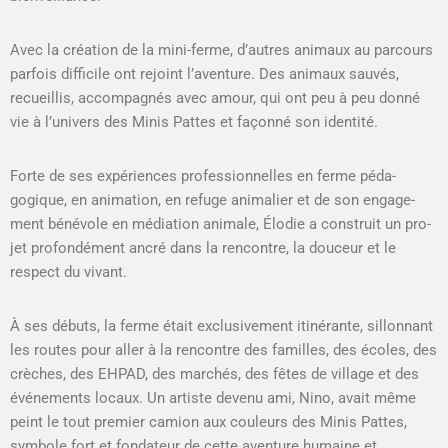
Avec la créa­tion de la mini-ferme, d’autres ani­maux au par­cours
par­fois dif­fi­cile ont rejoint l’aventure. Des ani­maux sauvés,
recueil­lis, accom­pa­g­nés avec amour, qui ont peu à peu don­né
vie à l’univers des Min­is Pattes et façon­né son iden­tité.
Forte de ses expéri­ences pro­fes­sion­nelles en ferme péd­a­
gogique, en ani­ma­tion, en refuge ani­malier et de son engage­
ment bénév­ole en médi­a­tion ani­male, Élodie a con­stru­it un pro­
jet pro­fondé­ment ancré dans la ren­con­tre, la douceur et le
respect du vivant.
À ses débuts, la ferme était exclu­sive­ment itinérante, sil­lon­nant
les routes pour aller à la ren­con­tre des familles, des écoles, des
crèch­es, des EHPAD, des marchés, des fêtes de vil­lage et des
événe­ments locaux. Un artiste devenu ami, Nino, avait même
peint le tout pre­mier camion aux couleurs des Min­is Pattes,
sym­bole fort et fon­da­teur de cette aven­ture humaine et