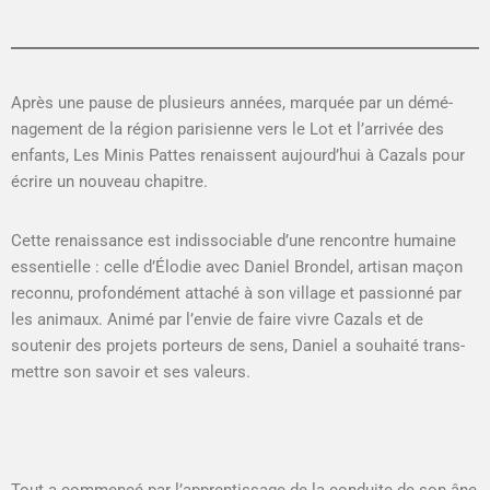
Après une pause de plusieurs années, mar­quée par un démé­
nage­ment de la région parisi­enne vers le Lot et l’arrivée des
enfants, Les Min­is Pattes renais­sent aujourd’hui à Cazals pour
écrire un nou­veau chapitre.
Cette renais­sance est indis­so­cia­ble d’une ren­con­tre humaine
essen­tielle : celle d’Élodie avec Daniel Bron­del, arti­san maçon
recon­nu, pro­fondé­ment attaché à son vil­lage et pas­sion­né par
les ani­maux. Ani­mé par l’envie de faire vivre Cazals et de
soutenir des pro­jets por­teurs de sens, Daniel a souhaité trans­
met­tre son savoir et ses valeurs.
Tout a com­mencé par l’apprentissage de la con­duite de son âne